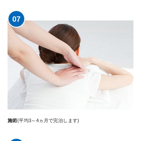
07
施術
(平均3～4ヵ月で完治します)